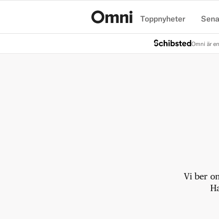
Toppnyheter
Sena
Hem
Omni är en
Vi ber o
Ha