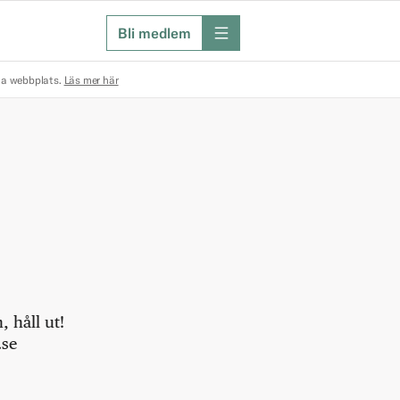
Bli medlem
meny
na webbplats.
Läs mer här
 håll ut!
.se