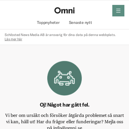
meny
Hem
Toppnyheter
Senaste nytt
Schibsted News Media AB är ansvarig för dina data på denna webbplats.
Läs mer här
Oj! Något har gått fel.
Vi ber om ursäkt och försöker åtgärda problemet så snart
vi kan, håll ut! Har du frågor eller funderingar? Mejla oss
på info@omni.se