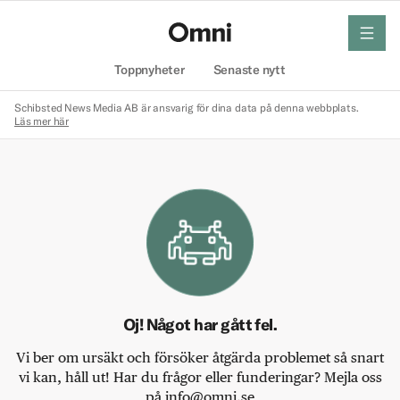
meny
Hem
Toppnyheter
Senaste nytt
Schibsted News Media AB är ansvarig för dina data på denna webbplats.
Läs mer här
Oj! Något har gått fel.
Vi ber om ursäkt och försöker åtgärda problemet så snart
vi kan, håll ut! Har du frågor eller funderingar? Mejla oss
på info@omni.se