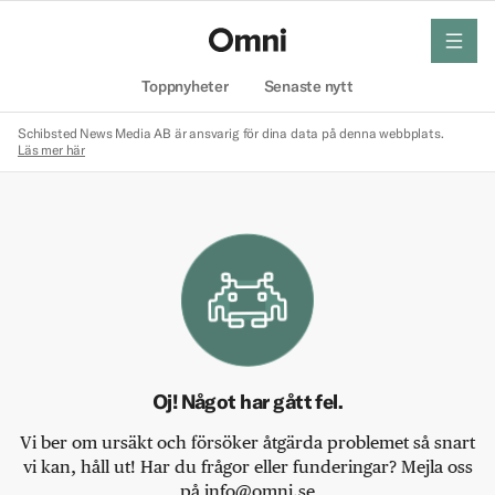
meny
Hem
Toppnyheter
Senaste nytt
Schibsted News Media AB är ansvarig för dina data på denna webbplats.
Läs mer här
Oj! Något har gått fel.
Vi ber om ursäkt och försöker åtgärda problemet så snart
vi kan, håll ut! Har du frågor eller funderingar? Mejla oss
på info@omni.se