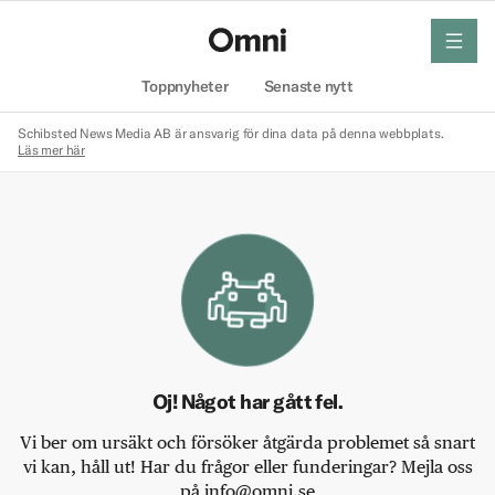
meny
Hem
Toppnyheter
Senaste nytt
Schibsted News Media AB är ansvarig för dina data på denna webbplats.
Läs mer här
Oj! Något har gått fel.
Vi ber om ursäkt och försöker åtgärda problemet så snart
vi kan, håll ut! Har du frågor eller funderingar? Mejla oss
på info@omni.se