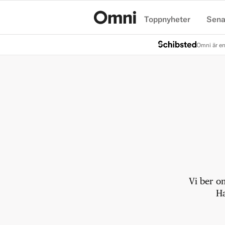
Toppnyheter
Sena
Hem
Omni är en
Vi ber o
Ha