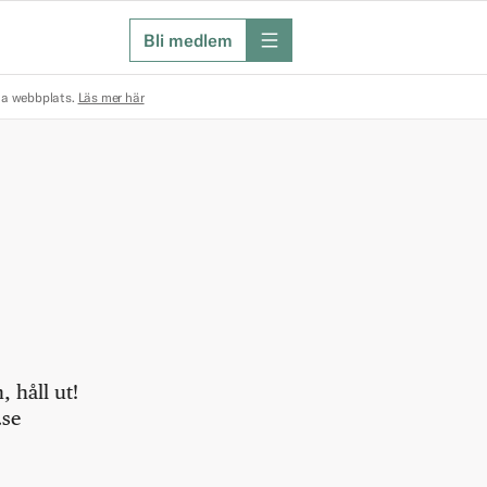
Bli medlem
meny
na webbplats.
Läs mer här
 håll ut!
.se