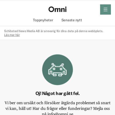
meny
Hem
Toppnyheter
Senaste nytt
Schibsted News Media AB är ansvarig för dina data på denna webbplats.
Läs mer här
Oj! Något har gått fel.
Vi ber om ursäkt och försöker åtgärda problemet så snart
vi kan, håll ut! Har du frågor eller funderingar? Mejla oss
på info@omni.se