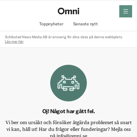
meny
Hem
Toppnyheter
Senaste nytt
Schibsted News Media AB är ansvarig för dina data på denna webbplats.
Läs mer här
Oj! Något har gått fel.
Vi ber om ursäkt och försöker åtgärda problemet så snart
vi kan, håll ut! Har du frågor eller funderingar? Mejla oss
på info@omni.se