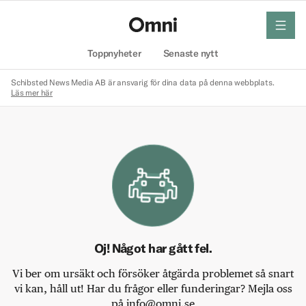
meny
Hem
Toppnyheter
Senaste nytt
Schibsted News Media AB är ansvarig för dina data på denna webbplats.
Läs mer här
Oj! Något har gått fel.
Vi ber om ursäkt och försöker åtgärda problemet så snart
vi kan, håll ut! Har du frågor eller funderingar? Mejla oss
på info@omni.se