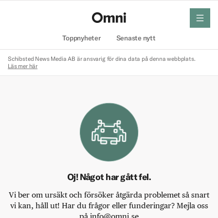
meny
Hem
Toppnyheter
Senaste nytt
Schibsted News Media AB är ansvarig för dina data på denna webbplats.
Läs mer här
Oj! Något har gått fel.
Vi ber om ursäkt och försöker åtgärda problemet så snart
vi kan, håll ut! Har du frågor eller funderingar? Mejla oss
på info@omni.se