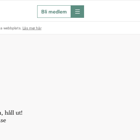
Bli medlem
meny
na webbplats.
Läs mer här
 håll ut!
.se