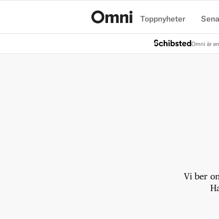
Toppnyheter
Sena
Hem
Omni är en
Vi ber o
Ha