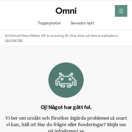
meny
Hem
Toppnyheter
Senaste nytt
Schibsted News Media AB är ansvarig för dina data på denna webbplats.
Läs mer här
Oj! Något har gått fel.
Vi ber om ursäkt och försöker åtgärda problemet så snart
vi kan, håll ut! Har du frågor eller funderingar? Mejla oss
på info@omni.se