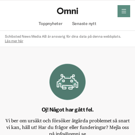
meny
Hem
Toppnyheter
Senaste nytt
Schibsted News Media AB är ansvarig för dina data på denna webbplats.
Läs mer här
Oj! Något har gått fel.
Vi ber om ursäkt och försöker åtgärda problemet så snart
vi kan, håll ut! Har du frågor eller funderingar? Mejla oss
på info@omni.se