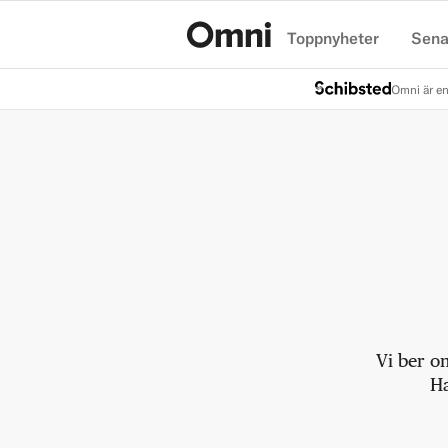
Toppnyheter
Sena
Hem
Omni är en
Vi ber o
Ha