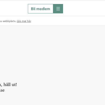
Bli medlem
meny
na webbplats.
Läs mer här
 håll ut!
.se