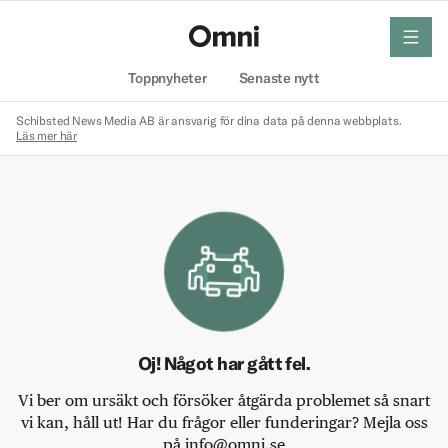
meny
Hem
Toppnyheter
Senaste nytt
Schibsted News Media AB är ansvarig för dina data på denna webbplats.
Läs mer här
Oj! Något har gått fel.
Vi ber om ursäkt och försöker åtgärda problemet så snart
vi kan, håll ut! Har du frågor eller funderingar? Mejla oss
på info@omni.se