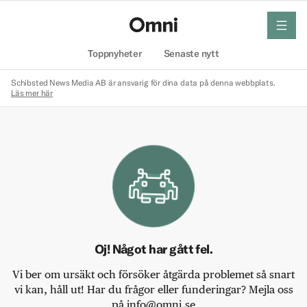
meny
Hem
Toppnyheter
Senaste nytt
Schibsted News Media AB är ansvarig för dina data på denna webbplats.
Läs mer här
Oj! Något har gått fel.
Vi ber om ursäkt och försöker åtgärda problemet så snart
vi kan, håll ut! Har du frågor eller funderingar? Mejla oss
på info@omni.se