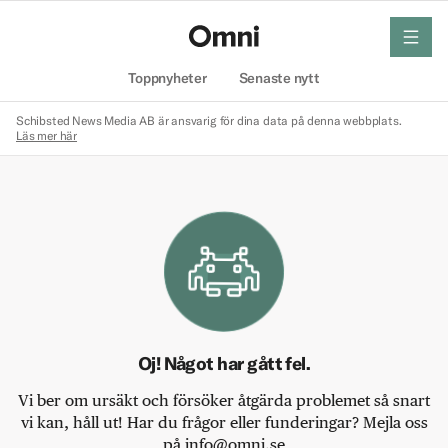
meny
Hem
Toppnyheter
Senaste nytt
Schibsted News Media AB är ansvarig för dina data på denna webbplats.
Läs mer här
Oj! Något har gått fel.
Vi ber om ursäkt och försöker åtgärda problemet så snart
vi kan, håll ut! Har du frågor eller funderingar? Mejla oss
på info@omni.se