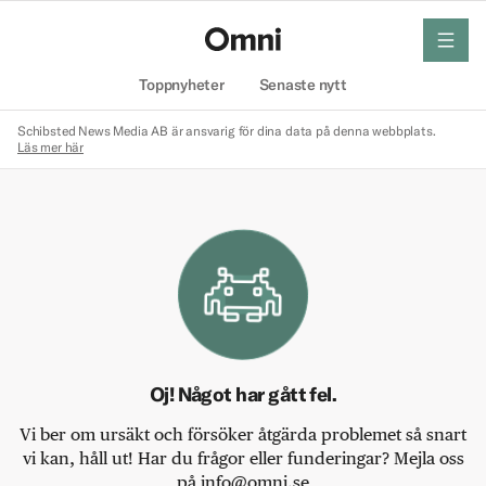
meny
Hem
Toppnyheter
Senaste nytt
Schibsted News Media AB är ansvarig för dina data på denna webbplats.
Läs mer här
Oj! Något har gått fel.
Vi ber om ursäkt och försöker åtgärda problemet så snart
vi kan, håll ut! Har du frågor eller funderingar? Mejla oss
på info@omni.se