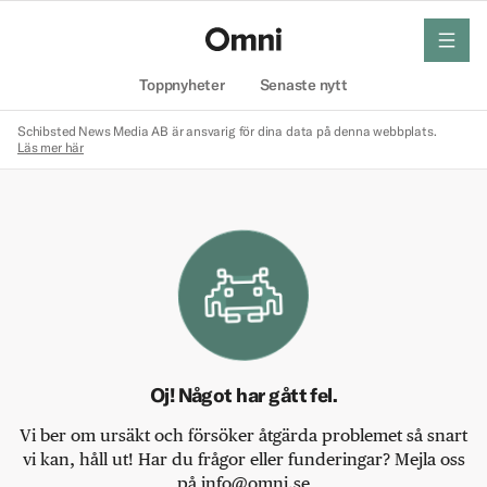
meny
Hem
Toppnyheter
Senaste nytt
Schibsted News Media AB är ansvarig för dina data på denna webbplats.
Läs mer här
Oj! Något har gått fel.
Vi ber om ursäkt och försöker åtgärda problemet så snart
vi kan, håll ut! Har du frågor eller funderingar? Mejla oss
på info@omni.se