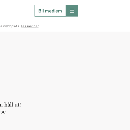
Bli medlem
meny
na webbplats.
Läs mer här
 håll ut!
.se