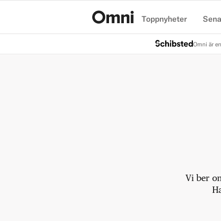
Toppnyheter
Sena
Hem
Omni är en
Vi ber o
Ha