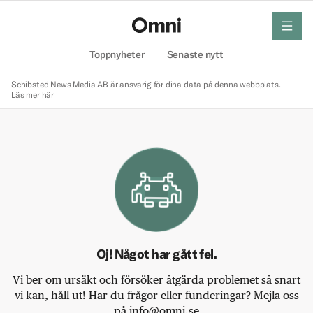
meny
Hem
Toppnyheter
Senaste nytt
Schibsted News Media AB är ansvarig för dina data på denna webbplats.
Läs mer här
Oj! Något har gått fel.
Vi ber om ursäkt och försöker åtgärda problemet så snart
vi kan, håll ut! Har du frågor eller funderingar? Mejla oss
på info@omni.se