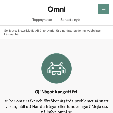
meny
Hem
Toppnyheter
Senaste nytt
Schibsted News Media AB är ansvarig för dina data på denna webbplats.
Läs mer här
Oj! Något har gått fel.
Vi ber om ursäkt och försöker åtgärda problemet så snart
vi kan, håll ut! Har du frågor eller funderingar? Mejla oss
på info@omni.se