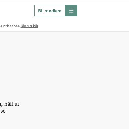
Bli medlem
meny
na webbplats.
Läs mer här
 håll ut!
.se