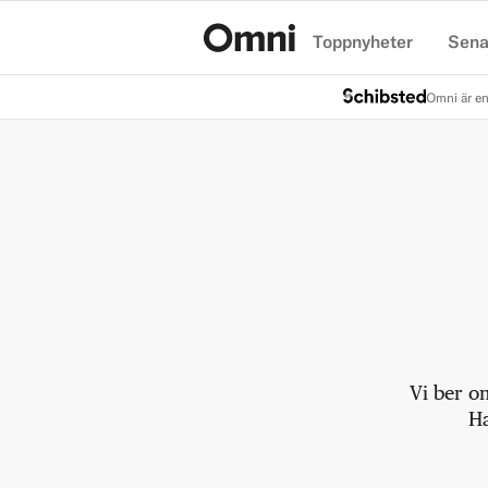
Toppnyheter
Sena
Hem
Omni är en
Vi ber o
Ha