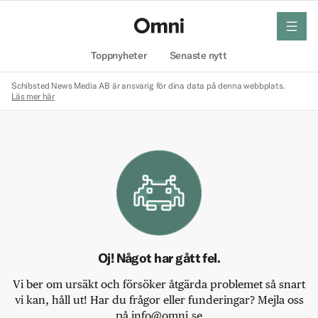
meny
Hem
Toppnyheter
Senaste nytt
Schibsted News Media AB är ansvarig för dina data på denna webbplats.
Läs mer här
Oj! Något har gått fel.
Vi ber om ursäkt och försöker åtgärda problemet så snart
vi kan, håll ut! Har du frågor eller funderingar? Mejla oss
på info@omni.se