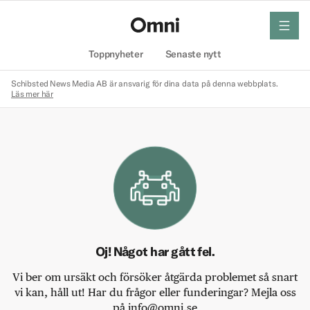
meny
Hem
Toppnyheter
Senaste nytt
Schibsted News Media AB är ansvarig för dina data på denna webbplats.
Läs mer här
Oj! Något har gått fel.
Vi ber om ursäkt och försöker åtgärda problemet så snart
vi kan, håll ut! Har du frågor eller funderingar? Mejla oss
på info@omni.se