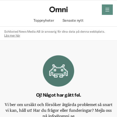
meny
Hem
Toppnyheter
Senaste nytt
Schibsted News Media AB är ansvarig för dina data på denna webbplats.
Läs mer här
Oj! Något har gått fel.
Vi ber om ursäkt och försöker åtgärda problemet så snart
vi kan, håll ut! Har du frågor eller funderingar? Mejla oss
på info@omni.se