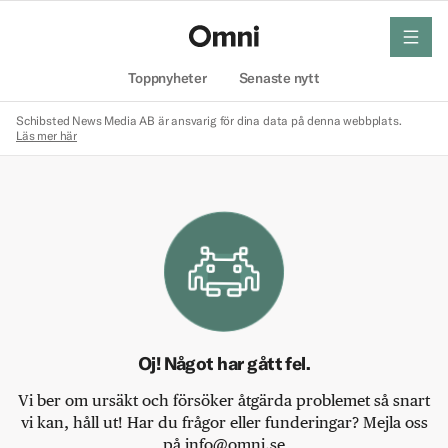
meny
Hem
Toppnyheter
Senaste nytt
Schibsted News Media AB är ansvarig för dina data på denna webbplats.
Läs mer här
Oj! Något har gått fel.
Vi ber om ursäkt och försöker åtgärda problemet så snart
vi kan, håll ut! Har du frågor eller funderingar? Mejla oss
på info@omni.se