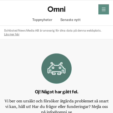
meny
Hem
Toppnyheter
Senaste nytt
Schibsted News Media AB är ansvarig för dina data på denna webbplats.
Läs mer här
Oj! Något har gått fel.
Vi ber om ursäkt och försöker åtgärda problemet så snart
vi kan, håll ut! Har du frågor eller funderingar? Mejla oss
på info@omni.se