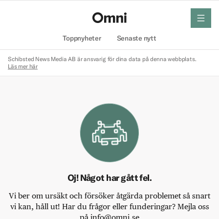
meny
Hem
Toppnyheter
Senaste nytt
Schibsted News Media AB är ansvarig för dina data på denna webbplats.
Läs mer här
Oj! Något har gått fel.
Vi ber om ursäkt och försöker åtgärda problemet så snart
vi kan, håll ut! Har du frågor eller funderingar? Mejla oss
på info@omni.se