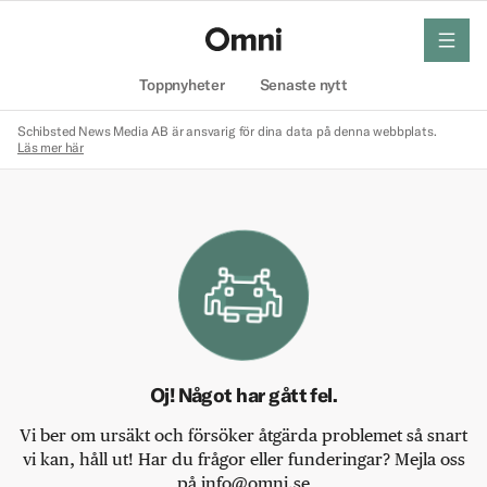
meny
Hem
Toppnyheter
Senaste nytt
Schibsted News Media AB är ansvarig för dina data på denna webbplats.
Läs mer här
Oj! Något har gått fel.
Vi ber om ursäkt och försöker åtgärda problemet så snart
vi kan, håll ut! Har du frågor eller funderingar? Mejla oss
på info@omni.se