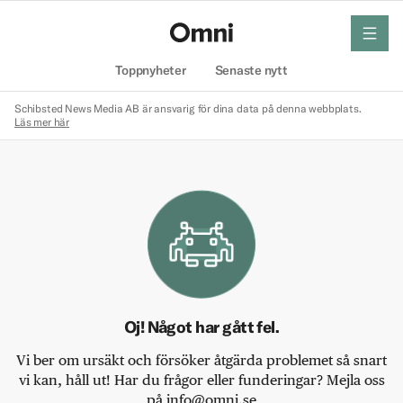
meny
Hem
Toppnyheter
Senaste nytt
Schibsted News Media AB är ansvarig för dina data på denna webbplats.
Läs mer här
Oj! Något har gått fel.
Vi ber om ursäkt och försöker åtgärda problemet så snart
vi kan, håll ut! Har du frågor eller funderingar? Mejla oss
på info@omni.se