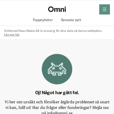
meny
Hem
Toppnyheter
Senaste nytt
Schibsted News Media AB är ansvarig för dina data på denna webbplats.
Läs mer här
Oj! Något har gått fel.
Vi ber om ursäkt och försöker åtgärda problemet så snart
vi kan, håll ut! Har du frågor eller funderingar? Mejla oss
på info@omni.se