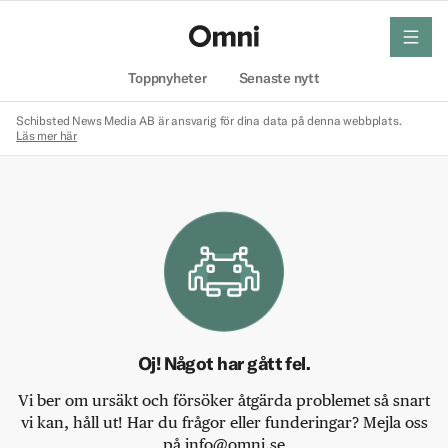
meny
Hem
Toppnyheter
Senaste nytt
Schibsted News Media AB är ansvarig för dina data på denna webbplats.
Läs mer här
Oj! Något har gått fel.
Vi ber om ursäkt och försöker åtgärda problemet så snart
vi kan, håll ut! Har du frågor eller funderingar? Mejla oss
på info@omni.se