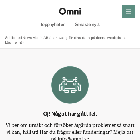
meny
Hem
Toppnyheter
Senaste nytt
Schibsted News Media AB är ansvarig för dina data på denna webbplats.
Läs mer här
Oj! Något har gått fel.
Vi ber om ursäkt och försöker åtgärda problemet så snart
vi kan, håll ut! Har du frågor eller funderingar? Mejla oss
på info@omni.se