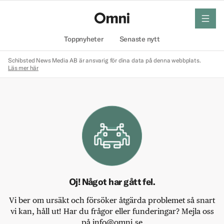
meny
Hem
Toppnyheter
Senaste nytt
Schibsted News Media AB är ansvarig för dina data på denna webbplats.
Läs mer här
Oj! Något har gått fel.
Vi ber om ursäkt och försöker åtgärda problemet så snart
vi kan, håll ut! Har du frågor eller funderingar? Mejla oss
på info@omni.se