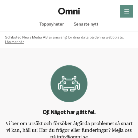
meny
Hem
Toppnyheter
Senaste nytt
Schibsted News Media AB är ansvarig för dina data på denna webbplats.
Läs mer här
Oj! Något har gått fel.
Vi ber om ursäkt och försöker åtgärda problemet så snart
vi kan, håll ut! Har du frågor eller funderingar? Mejla oss
på info@omni.se