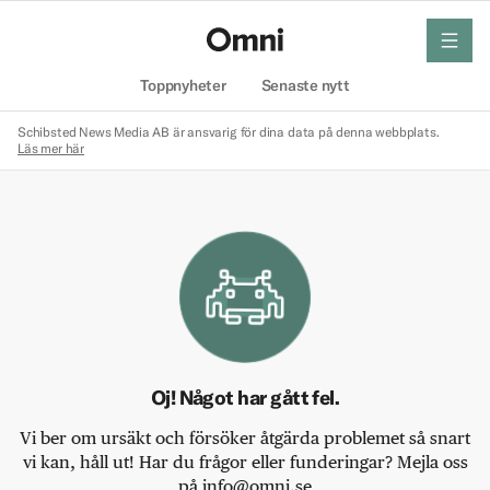
meny
Hem
Toppnyheter
Senaste nytt
Schibsted News Media AB är ansvarig för dina data på denna webbplats.
Läs mer här
Oj! Något har gått fel.
Vi ber om ursäkt och försöker åtgärda problemet så snart
vi kan, håll ut! Har du frågor eller funderingar? Mejla oss
på info@omni.se