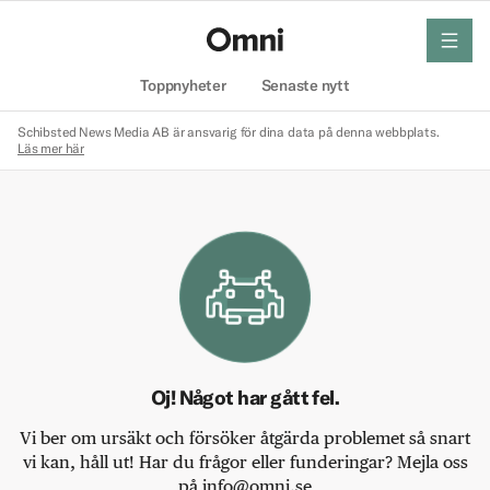
meny
Hem
Toppnyheter
Senaste nytt
Schibsted News Media AB är ansvarig för dina data på denna webbplats.
Läs mer här
Oj! Något har gått fel.
Vi ber om ursäkt och försöker åtgärda problemet så snart
vi kan, håll ut! Har du frågor eller funderingar? Mejla oss
på info@omni.se