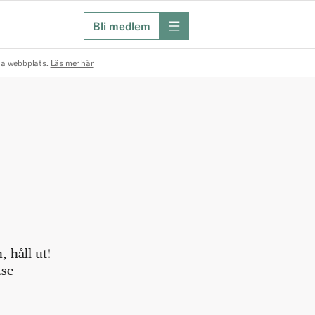
Bli medlem
meny
na webbplats.
Läs mer här
 håll ut!
.se