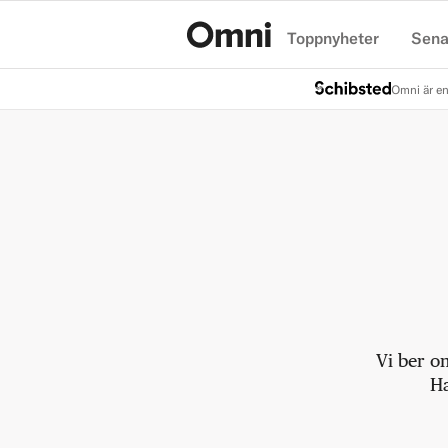
Toppnyheter
Sena
Hem
Omni är en
Vi ber o
Ha