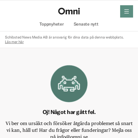
meny
Hem
Toppnyheter
Senaste nytt
Schibsted News Media AB är ansvarig för dina data på denna webbplats.
Läs mer här
Oj! Något har gått fel.
Vi ber om ursäkt och försöker åtgärda problemet så snart
vi kan, håll ut! Har du frågor eller funderingar? Mejla oss
på info@omni.se