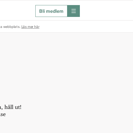
Bli medlem
meny
na webbplats.
Läs mer här
 håll ut!
.se