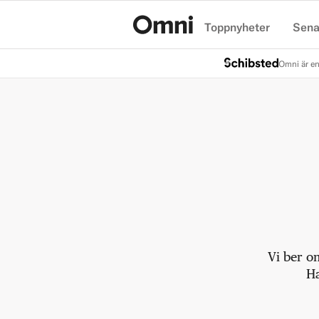
Toppnyheter
Sena
Hem
Omni är en
Vi ber o
Ha