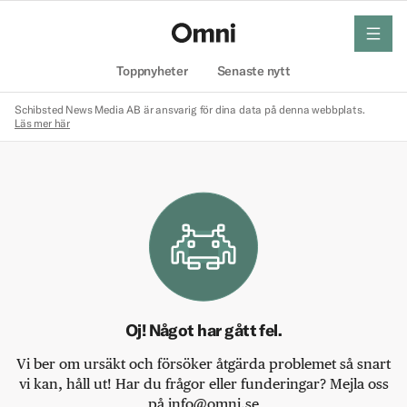
meny
Hem
Toppnyheter
Senaste nytt
Schibsted News Media AB är ansvarig för dina data på denna webbplats.
Läs mer här
Oj! Något har gått fel.
Vi ber om ursäkt och försöker åtgärda problemet så snart
vi kan, håll ut! Har du frågor eller funderingar? Mejla oss
på info@omni.se