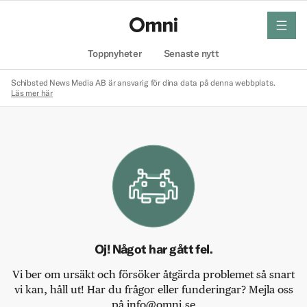
meny
Hem
Toppnyheter
Senaste nytt
Schibsted News Media AB är ansvarig för dina data på denna webbplats.
Läs mer här
Oj! Något har gått fel.
Vi ber om ursäkt och försöker åtgärda problemet så snart
vi kan, håll ut! Har du frågor eller funderingar? Mejla oss
på info@omni.se