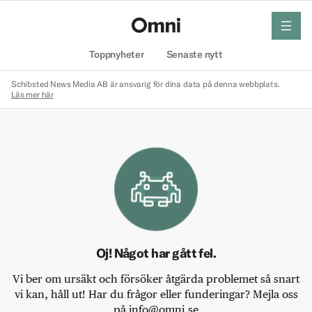
meny
Hem
Toppnyheter
Senaste nytt
Schibsted News Media AB är ansvarig för dina data på denna webbplats.
Läs mer här
Oj! Något har gått fel.
Vi ber om ursäkt och försöker åtgärda problemet så snart
vi kan, håll ut! Har du frågor eller funderingar? Mejla oss
på info@omni.se