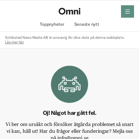
meny
Hem
Toppnyheter
Senaste nytt
Schibsted News Media AB är ansvarig för dina data på denna webbplats.
Läs mer här
Oj! Något har gått fel.
Vi ber om ursäkt och försöker åtgärda problemet så snart
vi kan, håll ut! Har du frågor eller funderingar? Mejla oss
på info@omni.se