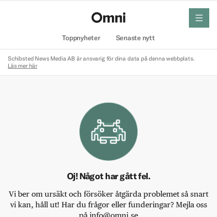
meny
Hem
Toppnyheter
Senaste nytt
Schibsted News Media AB är ansvarig för dina data på denna webbplats.
Läs mer här
Oj! Något har gått fel.
Vi ber om ursäkt och försöker åtgärda problemet så snart
vi kan, håll ut! Har du frågor eller funderingar? Mejla oss
på info@omni.se