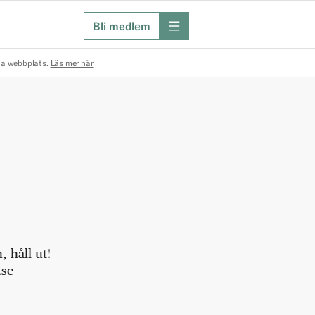
Bli medlem
meny
na webbplats.
Läs mer här
 håll ut!
.se