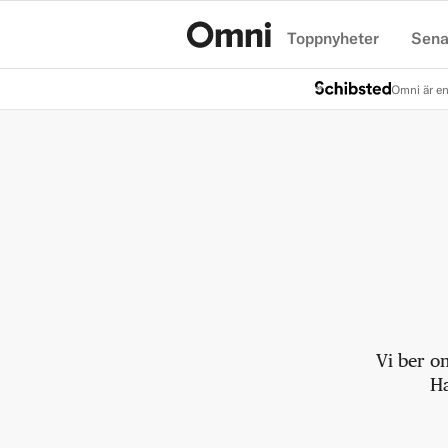
Toppnyheter
Sena
Hem
Omni är en
Vi ber o
Ha