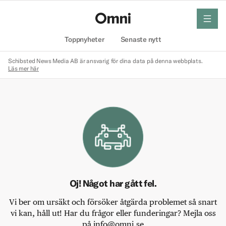
meny
Hem
Toppnyheter
Senaste nytt
Schibsted News Media AB är ansvarig för dina data på denna webbplats.
Läs mer här
Oj! Något har gått fel.
Vi ber om ursäkt och försöker åtgärda problemet så snart
vi kan, håll ut! Har du frågor eller funderingar? Mejla oss
på info@omni.se