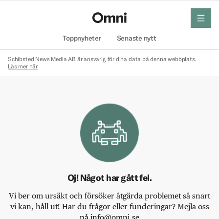
meny
Hem
Toppnyheter
Senaste nytt
Schibsted News Media AB är ansvarig för dina data på denna webbplats.
Läs mer här
Oj! Något har gått fel.
Vi ber om ursäkt och försöker åtgärda problemet så snart
vi kan, håll ut! Har du frågor eller funderingar? Mejla oss
på info@omni.se