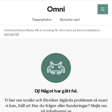
meny
Hem
Toppnyheter
Senaste nytt
Schibsted News Media AB är ansvarig för dina data på denna webbplats.
Läs mer här
Oj! Något har gått fel.
Vi ber om ursäkt och försöker åtgärda problemet så snart
vi kan, håll ut! Har du frågor eller funderingar? Mejla oss
på info@omni.se